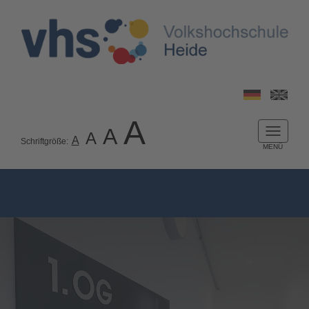
A
A
A
Naviga
A
Schriftgröße:
ein-/a