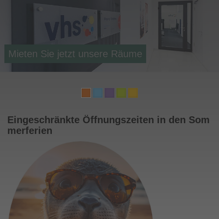
Grundbildung & Lesen und Schreiben für
Kennen Sie schon unsere Bildungsurlaube?
Unsere Angebote für Geflüchtete
Mieten Sie jetzt unsere Räume
Werden Sie Kursleitung
Erwachsene
Eingeschränkte Öffnungszeiten in den Som
merferien