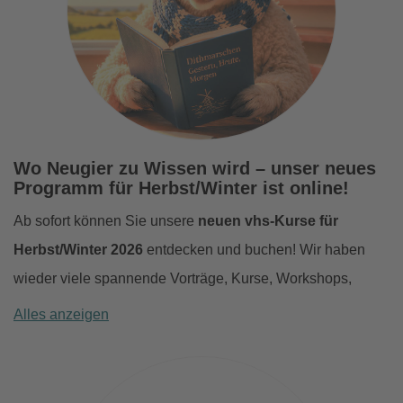
Wo Neugier zu Wissen wird – unser neues
Programm für Herbst/Winter ist online!
Ab sofort können Sie unsere
neuen vhs-Kurse für
Herbst/Winter 2026
entdecken und buchen! Wir haben
wieder viele spannende Vorträge, Kurse, Workshops,
Einzelveranstaltungen und Bildungsurlaube im Programm.
Alles anzeigen
Anmelden können Sie sich wie immer persönlich vor Ort,
telefonisch, per E-Mail oder rund um die Uhr direkt hier
über unsere Internetseite:
zum Programm