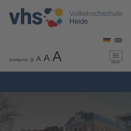
A
A
A
Naviga
A
Schriftgröße:
ein-/a