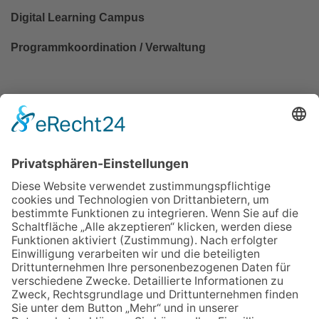
Digital Learning Campus
Programmkoordination / Verwaltung
Tel.:
(0481) 6850 - 437
E-Mail:
rouven.witlake
stadt-heide
de
Zurück