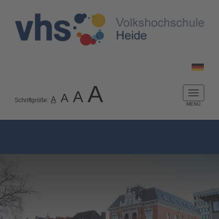
A
A
A
Naviga
A
Schriftgröße:
ein-/a