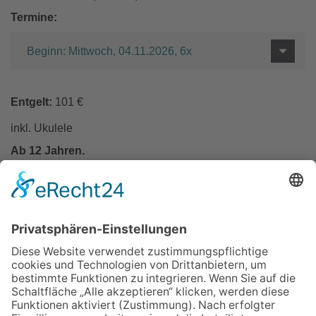
Termine:
Beginn: Mittwoch, 04.11.2026, 6x
Entgelt:
101 €
inkl. Ukulele
Ab 12 Jahren.
In den Warenkorb
Zurück