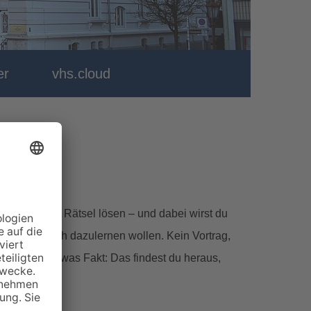
er
vhs.cloud
n, musst du Rätsel lösen – und dabei wirst du
ie spielerisch dazulernen wollen. Kein Vortrag,
thos ist und was Fakt: Das findest du heraus,