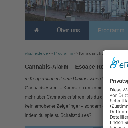
Über uns
Programm
vhs.heide.de
->
Programm
->
Kursansicht
Cannabis-Alarm – Escape Room
- Kur
in Kooperation mit dem Diakonischen Werk
Cannabis Alarm! – Kannst du entkommen? Stell dir 
mehr über Cannabis erfahren, als du dachtest zu wi
kein erhobener Zeigefinger – sondern echtes Rätse
indem du spielst. Schaffst du es?