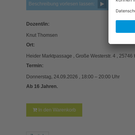
Beschreibung vorlesen lassen:
Dozent/in:
Knut Thomsen
Ort:
Heider Marktpassage , Große Westerstr. 4 , 25746
Termin:
Donnerstag, 24.09.2026 , 18:00 – 20:00 Uhr
Ab 16 Jahren.
In den Warenkorb