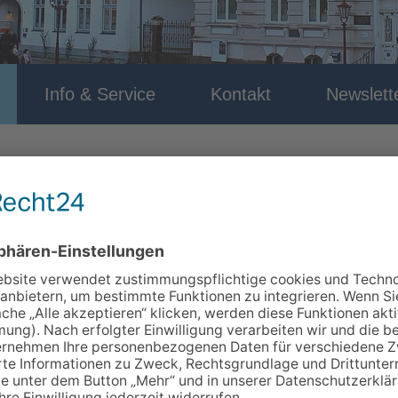
Info & Service
Kontakt
Newslett
s-Nr.: 7015
vor: Du sitzt in einem Raum und die Uhr tickt. Um rauszukomme
ssen. „Cannabis Alarm!" ist ein mobiler Escape Room für alle, d
lknacken im Team. Was wirklich hinter dem Stoff steckt, was My