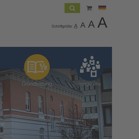
A
A
A
A
Schriftgröße:
Grundbildung
junge vhs