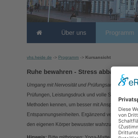
Über uns
Programm
vhs.heide.de
->
Programm
->
Kursansicht
Ruhe bewahren - Stress abbauen
- Ku
Umgang mit Nervosität und Prüfungsangst
Prüfungen, Leistungsdruck und volle Stundenpläne 
Methoden kennen, um besser mit Anspannung umzu
Entspannungseinheiten. Ergänzend vermitteln wir a
den eigenen Körper bewusster wahrzunehmen und g
Hinweis:
Bitte mitbringen: Yoga-Matte und bequem