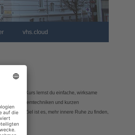
er
vhs.cloud
 In diesem Kurs lernst du einfache, wirksame
ungen mit Atemtechniken und kurzen
ngsangst. Ziel ist es, mehr innere Ruhe zu finden,