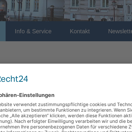
Info & Service
Kontakt
Newslett
rs-Nr.: 7014
können Stress auslösen und die Konzentration beeinträchtigen.
gehen. Auf der Yogamatte verbinden wir sanfte Bewegungsüb
lltagstaugliche Strategien zum Umgang mit Nervosität und Prüfu
estärkt in Prüfungssituationen zu gehen.
e Kleidung.