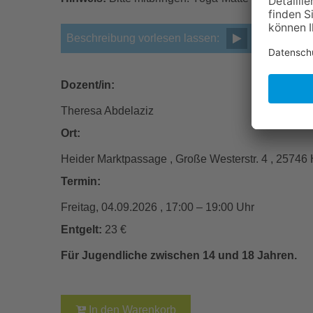
Beschreibung vorlesen lassen:
Dozent/in:
Theresa Abdelaziz
Ort:
Heider Marktpassage , Große Westerstr. 4 , 25746
Termin:
Freitag, 04.09.2026 , 17:00 – 19:00 Uhr
Entgelt:
23 €
Für Jugendliche zwischen 14 und 18 Jahren.
In den Warenkorb