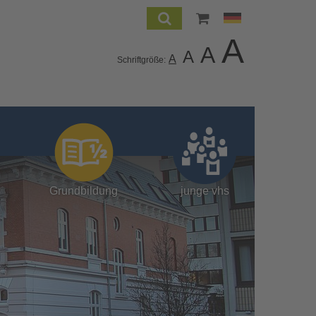
A
A
A
A
Schriftgröße:
Grundbildung
junge vhs