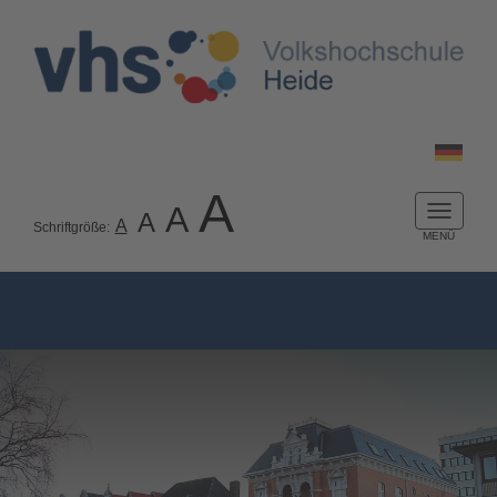
A
A
A
Naviga
A
Schriftgröße:
ein-/a