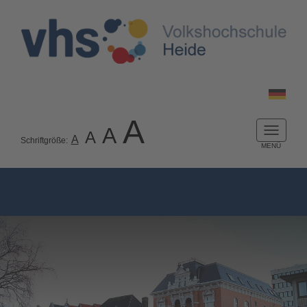
A
A
A
Naviga
A
Schriftgröße:
ein-/a