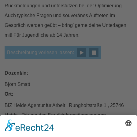
Rückmeldungen und unterstützen bei der Optimierung.
Auch typische Fragen und souveränes Auftreten im
Gespräch werden geübt – bring' gerne deine Unterlagen
mit! Für Jugendliche ab 14 Jahren.
Beschreibung vorlesen lassen:
Dozent/in:
Björn Smatt
Ort:
BiZ Heide Agentur für Arbeit , Rungholtstraße 1 , 25746
Heide , Räume des Berufsinformationszentrum
Termin:
Mittwoch, 01.04.2026 , 10:00 – 13:00 Uhr