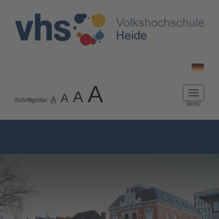
A
A
A
Naviga
A
Schriftgröße:
ein-/a