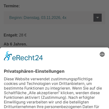
Termine:
Beginn: Dienstag, 03.11.2026, 4x
Entgelt:
28 €
Ab 6 Jahren.
In den Warenkorb
Zurück