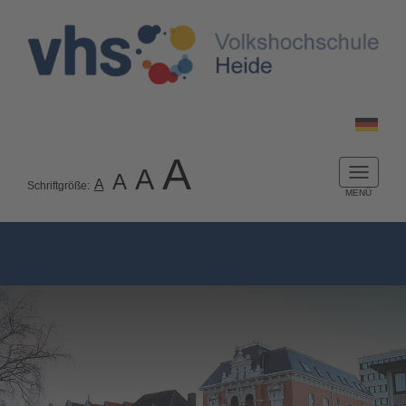
A
A
A
Naviga
A
Schriftgröße:
ein-/a