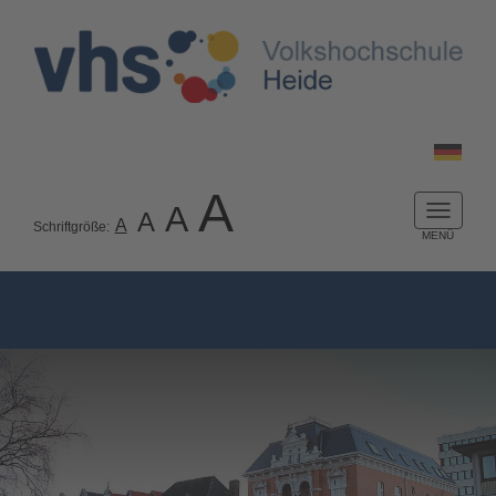
A
A
A
Naviga
A
Schriftgröße:
ein-/a