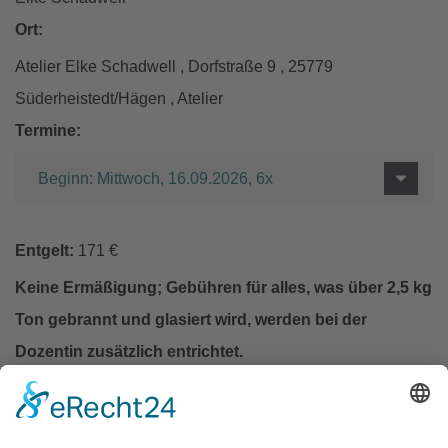
Ort:
Atelier Elke Schadwell , Dorfstraße 9 , 25779
Süderheistedt/Hägen , Atelier
Termine:
Beginn: Mittwoch, 16.09.2026, 6x
Entgelt:
171 €
Keine Ermäßigung; Gebühren für alles, was über 2,5 kg
Ton gebrannt und glasiert wird, werden bei der
Dozentin zusätzlich entrichtet.
In den Warenkorb