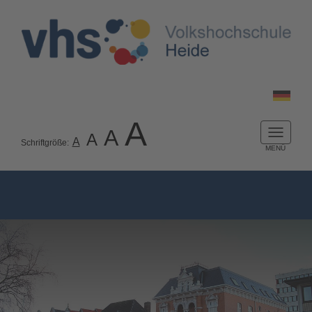
A
A
A
Naviga
A
Schriftgröße:
ein-/a