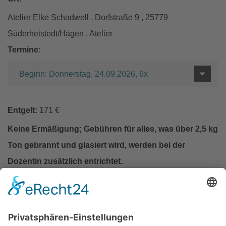
Atelier Elke Schadwell , Dorfstraße 9 , 25779
Süderheistedt/Hägen , Atelier
Termine:
Beginn: Donnerstag, 24.09.2026, 6x
Entgelt:
171 €
Keine Ermäßigung; Gebühren für alles, was über 2,5 kg
Ton gebrannt und glasiert wird, werden bei der
Dozentin zusätzlich entrichtet.
In den Warenkorb