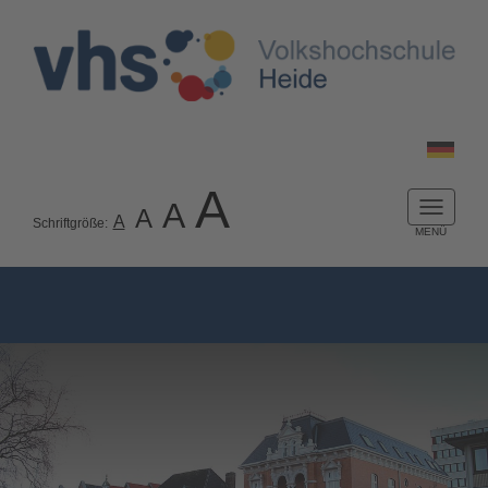
A
A
A
Naviga
A
Schriftgröße:
ein-/a