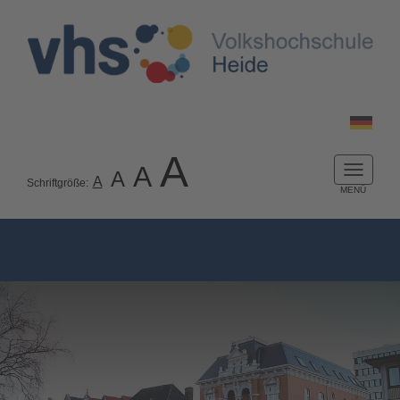
A
A
A
Naviga
A
Schriftgröße:
ein-/a