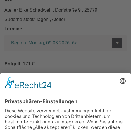
Atelier Elke Schadwell , Dorfstraße 9 , 25779
Süderheistedt/Hägen , Atelier
Termine:
Beginn: Montag, 09.03.2026, 6x
Entgelt:
171 €
Keine Ermäßigung; Gebühren für alles was über 2,5 kg
Ton gebrannt und glasiert wird, werden bei der
Dozentin zusätzlich entrichtet.
Zurück