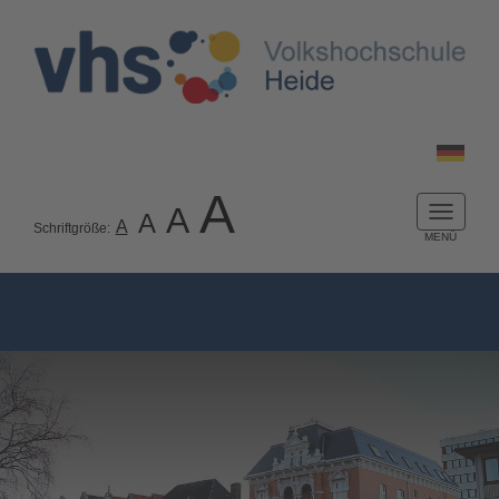
A
A
A
Naviga
A
Schriftgröße:
ein-/a