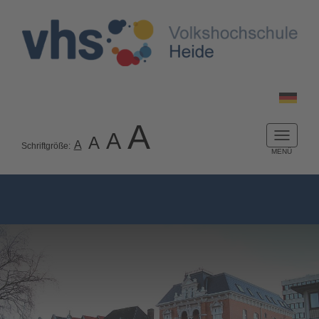
A
A
A
Naviga
A
Schriftgröße:
ein-/a