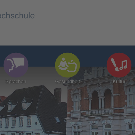
Sprachen
Gesundheit
Kultur