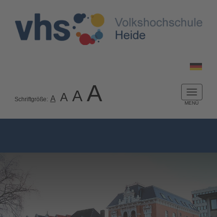
A
A
A
Naviga
A
Schriftgröße:
ein-/a