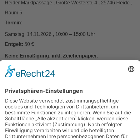
Heider Marktpassage , Große Westerstr. 4 , 25746 Heide ,
Raum 5
Termin:
Samstag, 14.11.2026 , 10:00 – 15:00 Uhr
Entgelt:
50 €
Keine Ermäßigung; inkl. Zeichenpapier.
In den Warenkorb
Zurück