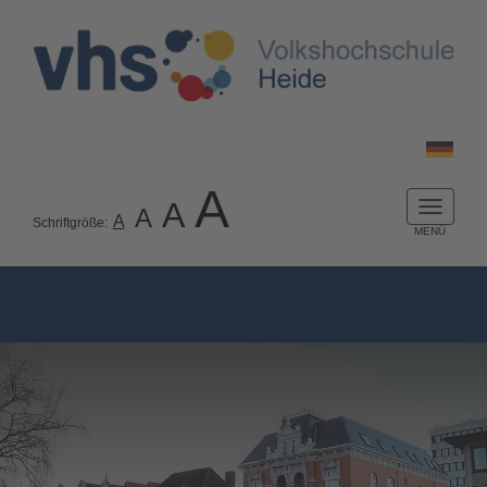
A
A
A
Naviga
A
Schriftgröße:
ein-/a