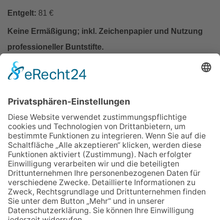
Entgelt:
81 €
Keine Ermäßigung; inkl. Zeichenpapier und Nutzung
professioneller Buntstifte.
In den Warenkorb
Zurück