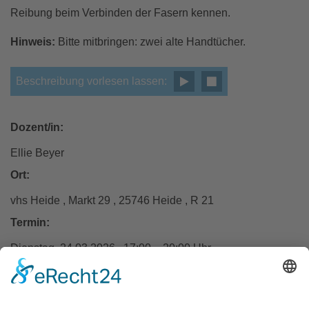
Reibung beim Verbinden der Fasern kennen.
Hinweis:
Bitte mitbringen: zwei alte Handtücher.
Beschreibung vorlesen lassen:
Dozent/in:
Ellie Beyer
Ort:
vhs Heide , Markt 29 , 25746 Heide , R 21
Termin:
Dienstag, 24.03.2026 , 17:00 – 20:00 Uhr
Entgelt:
32 €
Keine Ermäßigung; inkl. Materialkosten.