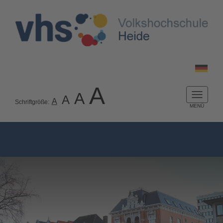
A
A
A
Naviga
A
Schriftgröße:
ein-/a