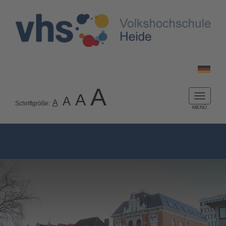
A
A
A
Naviga
A
Schriftgröße:
ein-/a