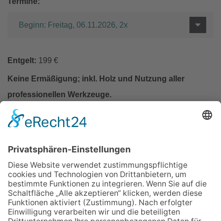
Termine:
Beginn: Freitag, 06.11.2026, 2x
Entgelt:
199 €
Keine Ermäßigung; inkl. Holz und Nutzung aller
professionellen Werkzeuge.
In den Warenkorb
Zurück