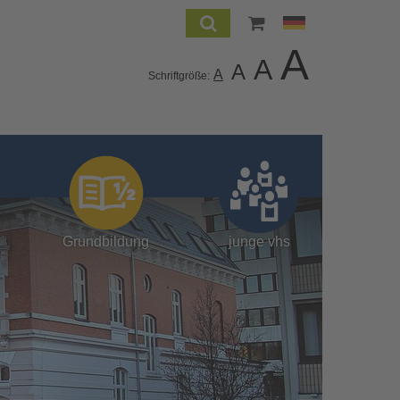
A
A
A
A
Schriftgröße:
Grundbildung
junge vhs