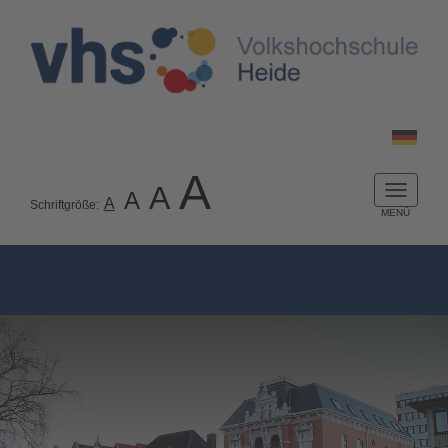
A
A
A
Naviga
A
Schriftgröße:
ein-/a