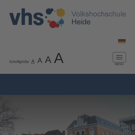
A
A
A
Naviga
A
Schriftgröße:
ein-/a