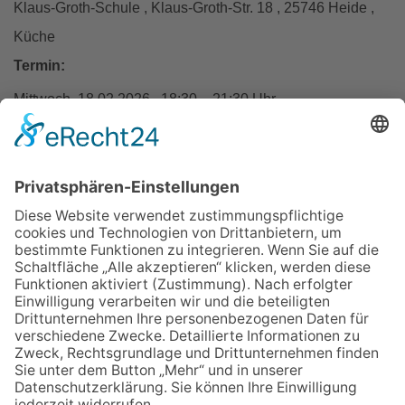
Klaus-Groth-Schule , Klaus-Groth-Str. 18 , 25746 Heide ,
Küche
Termin:
Mittwoch, 18.02.2026 , 18:30 – 21:30 Uhr
Entgelt:
57 €
inkl. Lebensmittelumlage
Zurück