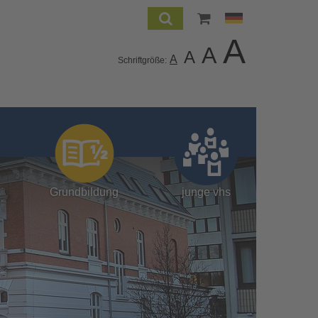
A
A
A
A
Schriftgröße:
Grundbildung
junge vhs