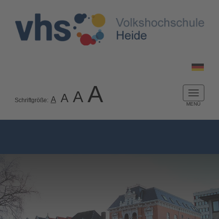
A
A
A
Naviga
A
Schriftgröße:
ein-/a