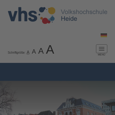
A
A
A
Naviga
A
Schriftgröße:
ein-/a