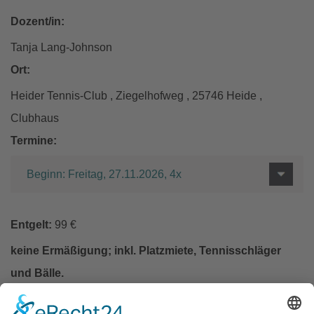
Dozent/in:
Tanja Lang-Johnson
Ort:
Heider Tennis-Club , Ziegelhofweg , 25746 Heide ,
Clubhaus
Termine:
Beginn: Freitag, 27.11.2026, 4x
Entgelt:
99 €
keine Ermäßigung; inkl. Platzmiete, Tennisschläger
und Bälle.