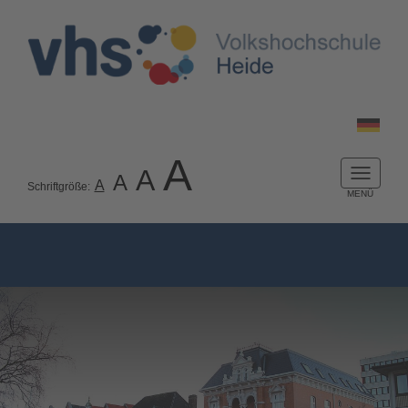
A
A
A
Naviga
A
Schriftgröße:
ein-/a