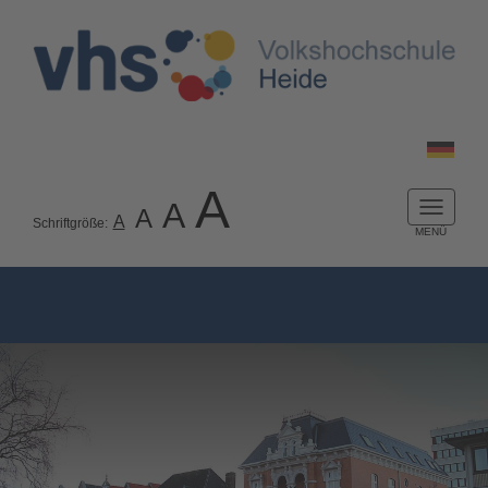
A
A
A
Naviga
A
Schriftgröße:
ein-/a