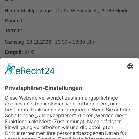
Heider Marktpassage , Große Westerstr. 4 , 25746 Heide ,
Raum 8
Termin:
Samstag, 28.11.2026 , 10:00 – 13:30 Uhr
Entgelt:
37 €
In den Warenkorb
Zurück