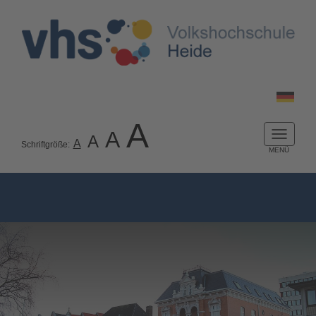
A
A
A
Naviga
A
Schriftgröße:
ein-/a