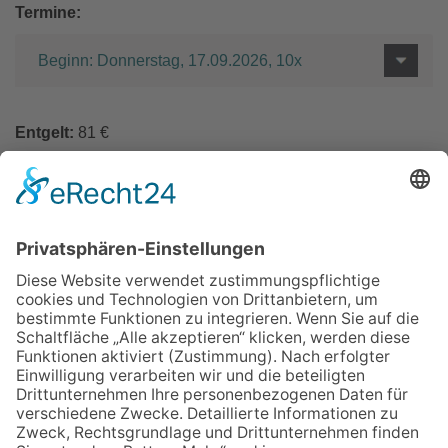
Termine:
Beginn: Donnerstag, 17.09.2026, 10x
Entgelt:
81 €
In den Warenkorb
Zurück