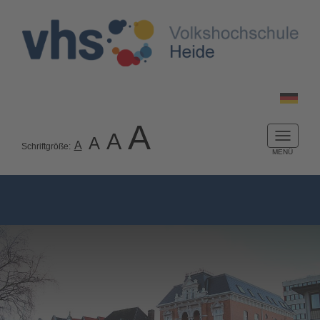
A
A
A
Naviga
A
Schriftgröße:
ein-/a