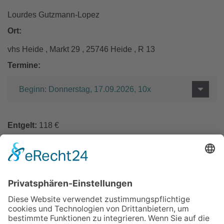
Lourdes Gutzmann-Lopez
Ort:
vhs Heide , Markt 29 , 25746 Heide , R 13
Termine:
Beginn: Donnerstag, 17.09.2026, 10x
Entgelt:
118 €
In den Warenkorb
Zurück