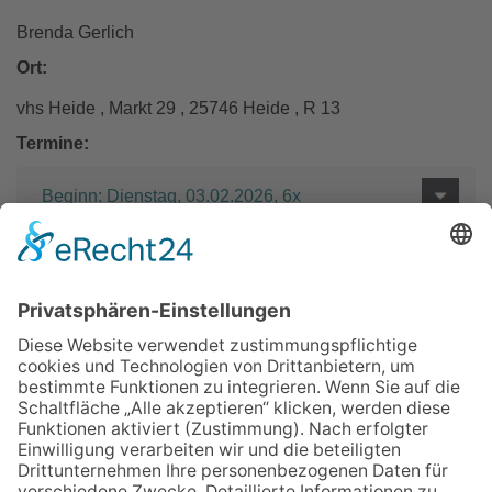
Brenda Gerlich
Ort:
vhs Heide , Markt 29 , 25746 Heide , R 13
Termine:
Beginn: Dienstag, 03.02.2026, 6x
Entgelt:
74 €
Zurück