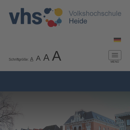
A
A
A
Naviga
A
Schriftgröße:
ein-/a