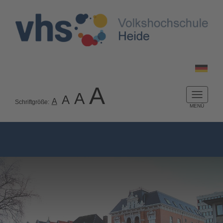
A
A
A
Naviga
A
Schriftgröße:
ein-/a