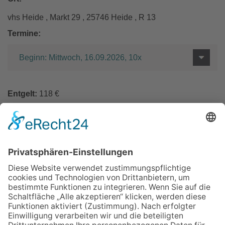
vhs Heide , Markt 29 , 25746 Heide , R 13
Termine:
Beginn: Mittwoch, 16.09.2026, 10x
Entgelt:
118 €
In den Warenkorb
Zurück