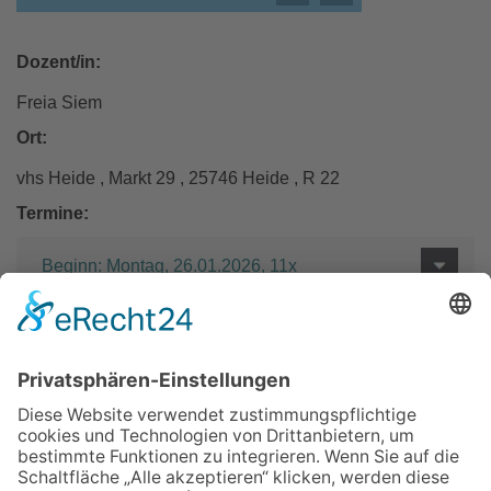
Dozent/in:
Freia Siem
Ort:
vhs Heide , Markt 29 , 25746 Heide , R 22
Termine:
Beginn: Montag, 26.01.2026, 11x
Entgelt:
118 €
Zurück