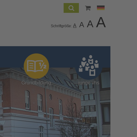
A
A
A
A
Schriftgröße:
Grundbildung
junge vhs