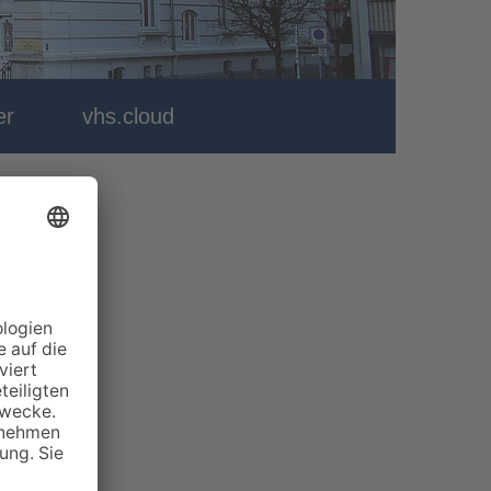
er
vhs.cloud