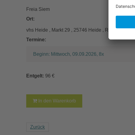
Freia Siem
Ort:
vhs Heide , Markt 29 , 25746 Heide , R 13
Termine:
Beginn: Mittwoch, 09.09.2026, 8x
Entgelt:
96 €
In den Warenkorb
Zurück