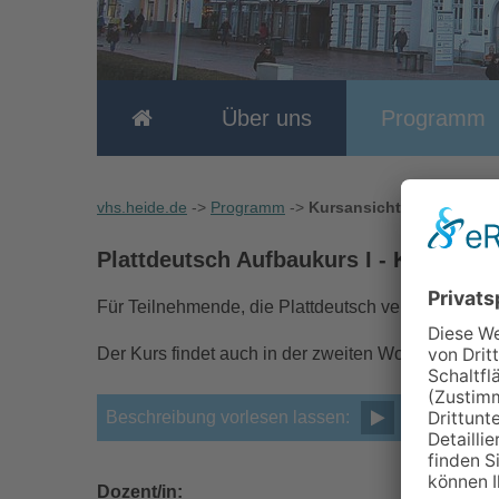
Über uns
Programm
vhs.heide.de
->
Programm
->
Kursansicht
Plattdeutsch Aufbaukurs I
- Kurs-Nr.:
Für Teilnehmende, die Plattdeutsch verstehen und
Der Kurs findet auch in der zweiten Woche der Herbs
Beschreibung vorlesen lassen:
Dozent/in: