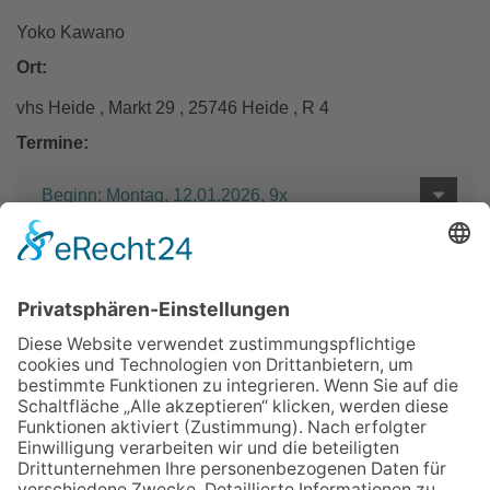
Yoko Kawano
Ort:
vhs Heide , Markt 29 , 25746 Heide , R 4
Termine:
Beginn: Montag, 12.01.2026, 9x
Entgelt:
107 €
Zurück