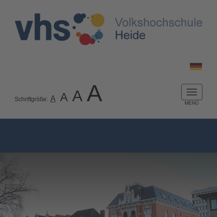
A
A
A
Naviga
A
Schriftgröße:
ein-/a