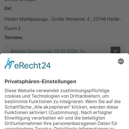
Ort:
Heider Marktpassage , Große Westerstr. 4 , 25746 Heide ,
Raum 3
Termine:
Beginn: Donnerstag, 05.02.2026, 7x
Entgelt:
85 €
Zurück