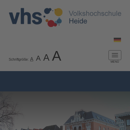
A
A
A
Naviga
A
Schriftgröße:
ein-/a