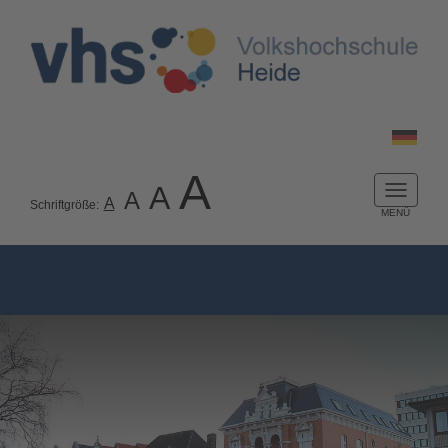
A
A
A
Naviga
A
Schriftgröße:
ein-/a