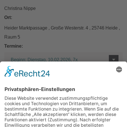
Christina Nippe
Ort:
Heider Marktpassage , Große Westerstr. 4 , 25746 Heide ,
Raum 5
Termine:
Beginn: Dienstag, 10.02.2026, 7x
Entgelt:
85 €
Zurück