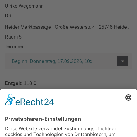
Ulrike Wegemann
Ort:
Heider Marktpassage , Große Westerstr. 4 , 25746 Heide ,
Raum 5
Termine:
Beginn: Donnerstag, 17.09.2026, 10x
Entgelt:
118 €
In den Warenkorb
Zurück