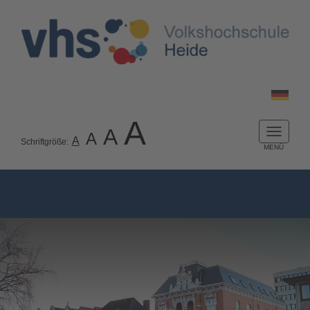
A
A
A
Naviga
A
Schriftgröße:
ein-/a