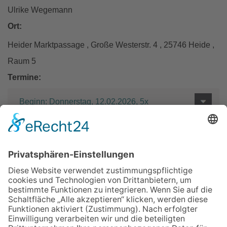
Ulrike Wegemann
Ort:
Heider Marktpassage , Große Westerstr. 4 , 25746 Heide ,
Raum 5
Termine:
Beginn: Donnerstag, 12.02.2026, 5x
Entgelt:
63 €
Zurück