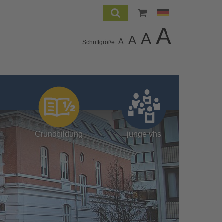
A
A
A
A
Schriftgröße:
Grundbildung
junge vhs