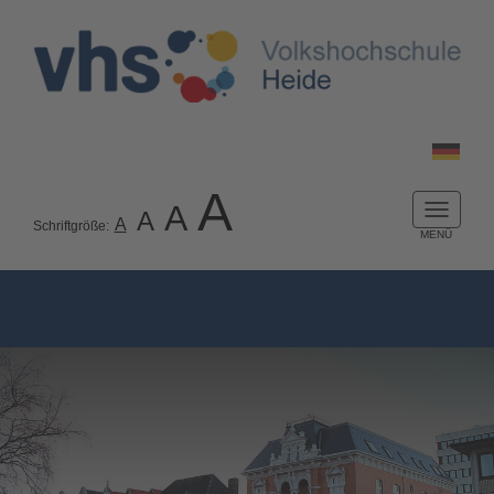
A
A
A
Naviga
A
Schriftgröße:
ein-/a