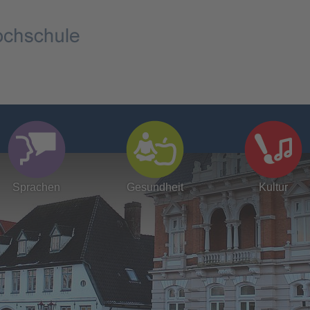
Sprachen
Gesundheit
Kultur