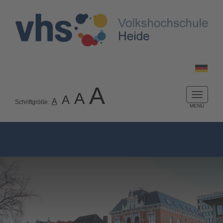
A
A
A
Naviga
A
Schriftgröße:
ein-/a