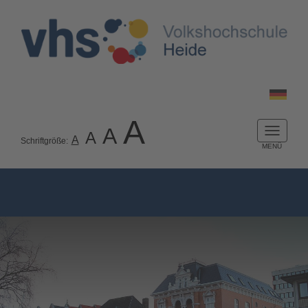
A
A
A
Naviga
A
Schriftgröße:
ein-/a