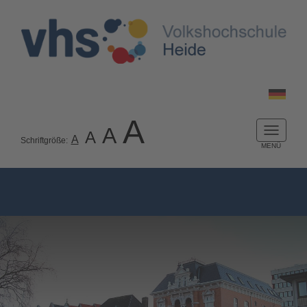
A
A
A
Naviga
A
Schriftgröße:
ein-/a