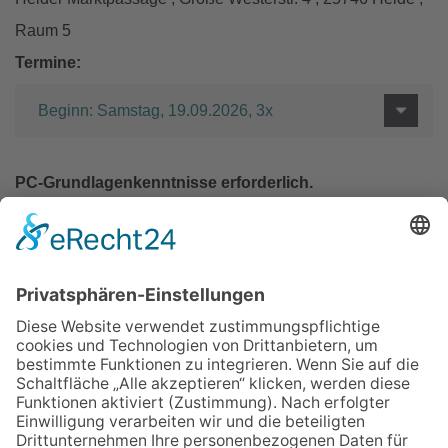
Raum 5
Termine:
Beginn: Samstag, 19.09.2026, 3x
PC-Grundlagenkenntnisse erforderlich.
In den Warenkorb
Zurück