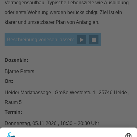
Vermögensaufbau. Typische Lebensziele wie Ausbildung
oder erste Wohnung werden berücksichtigt. Ziel ist ein
klarer und umsetzbarer Plan von Anfang an.
Beschreibung vorlesen lassen:
Dozent/in:
Bjarne Peters
Ort:
Heider Marktpassage , Große Westerstr. 4 , 25746 Heide ,
Raum 5
Termin:
Donnerstag, 05.11.2026 , 18:30 – 20:30 Uhr