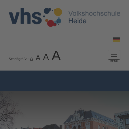
A
A
A
Naviga
A
Schriftgröße:
ein-/a