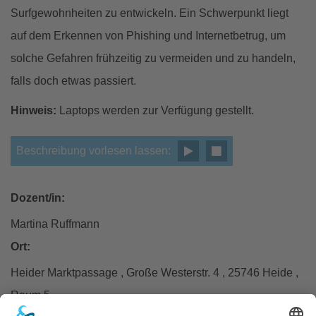
Surfgewohnheiten zu entwickeln. Ein Schwerpunkt liegt
auf dem Erkennen von Phishing und Internetbetrug, um
solche Gefahren frühzeitig zu vermeiden und zu handeln,
falls doch etwas passiert.
Hinweis:
Laptops werden zur Verfügung gestellt.
Beschreibung vorlesen lassen:
Dozent/in:
Martina Ruffmann
Ort:
Heider Marktpassage , Große Westerstr. 4 , 25746 Heide ,
Raum 5