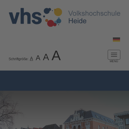
A
A
A
Naviga
A
Schriftgröße:
ein-/a