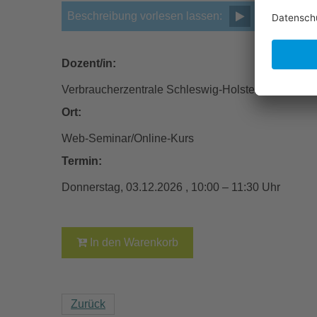
Beschreibung vorlesen lassen:
Dozent/in:
Verbraucherzentrale Schleswig-Holstein e.V.
Ort:
Web-Seminar/Online-Kurs
Termin:
Donnerstag, 03.12.2026 , 10:00 – 11:30 Uhr
In den Warenkorb
Zurück