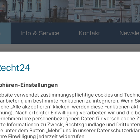
m
Info & Service
Kontakt
Newslet
dlung bestimmten Sie!
- Kurs-Nr.: 1022
 Erkrankung – jeden kann es treffen. Wer älter als 18 Jahre und e
e legt fest, welche Untersuchungen und Behandlungen in bestim
scht sind.