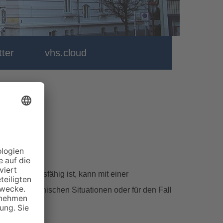
ter
vhs.cloud
inwilligungsfähig ist, kann mit einer
mten medizinischen Situationen oder für den Fall