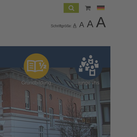
A
A
A
A
Schriftgröße:
Grundbildung
junge vhs