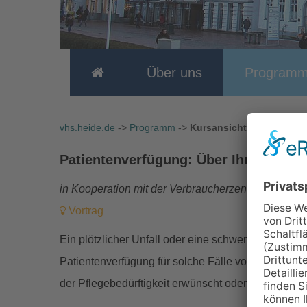
Über uns
Program
vhs.heide.de
->
Programm
->
Kursansicht
Patientenverfügung: Über Ihre Behan
in Kooperation mit der Verbraucherzentrale
Vortrag
Ein plötzlicher Unfall oder eine schwer verlaufende
Patientenverfügung für solche Fälle vorsorgen. Si
der Pflegebedürftigkeit erwünscht oder nicht erwün