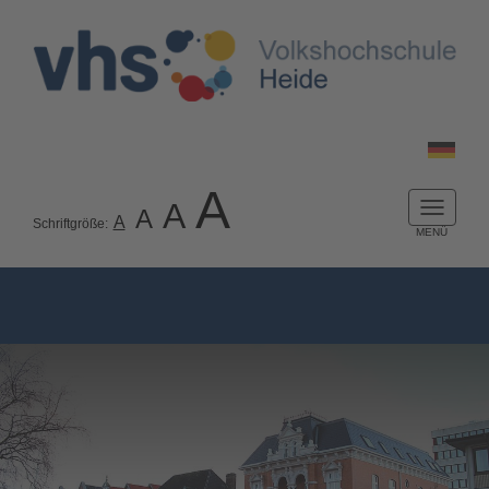
A
A
A
Naviga
A
Schriftgröße:
ein-/a